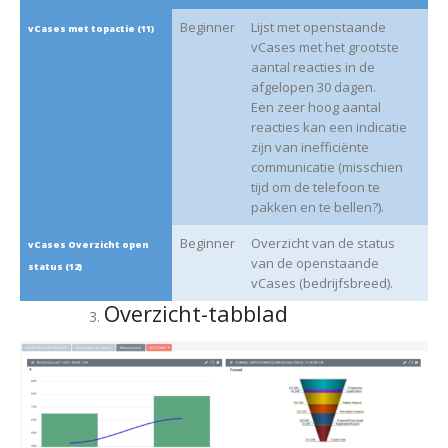
Beginner
Lijst met openstaande
vCases met topactie (11)
vCases met het grootste
aantal reacties in de
afgelopen 30 dagen.
Een zeer hoog aantal
reacties kan een indicatie
zijn van inefficiënte
communicatie (misschien
tijd om de telefoon te
pakken en te bellen?).
Beginner
Overzicht van de status
vCases Overzicht open
van de openstaande
status (12)
vCases (bedrijfsbreed).
Overzicht-tabblad