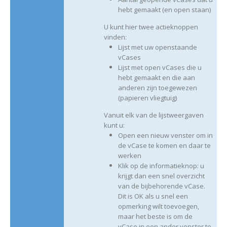
hebt gemaakt (en open staan)
U kunt hier twee actieknoppen
vinden:
Lijst met uw openstaande
vCases
Lijst met open vCases die u
hebt gemaakt en die aan
anderen zijn toegewezen
(papieren vliegtuig)
Vanuit elk van de lijstweergaven
kunt u:
Open een nieuw venster om in
de vCase te komen en daar te
werken
Klik op de informatieknop: u
krijgt dan een snel overzicht
van de bijbehorende vCase.
Dit is OK als u snel een
opmerking wilt toevoegen,
maar het beste is om de
vCase in een ander venster te