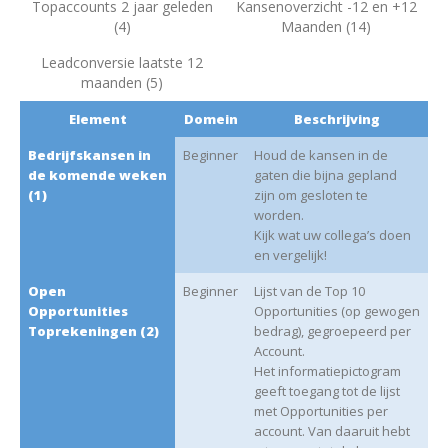
Topaccounts 2 jaar geleden
Kansenoverzicht -12 en +12
(4)
Maanden (14)
Leadconversie laatste 12
maanden (5)
Element
Domein
Beschrijving
Bedrijfskansen in
Beginner
Houd de kansen in de
de komende weken
gaten die bijna gepland
(1)
zijn om gesloten te
worden.
Kijk wat uw collega’s doen
en vergelijk!
Open
Beginner
Lijst van de Top 10
Opportunities
Opportunities (op gewogen
Toprekeningen (2)
bedrag), gegroepeerd per
Account.
Het informatiepictogram
geeft toegang tot de lijst
met Opportunities per
account. Van daaruit hebt