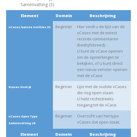
Samenvatting (3)
Element
Domein
Beschrijving
Beginner
Hier vindt u de lijst van de
vCases laatste notities (1)
vCases met de meest
recente commentaren
(bedrijfsbreed).
U kunt de vCase openen
om de opmerkingen te
bekijken, of u kunt direct
een nieuw venster openen
met de vCase
Beginner
Lijst met de oudste vCases
Vcases Oud (2)
die nog open staan.
U hebt rechtstreeks
toegang tot de vCase.
Beginner
Overzicht van het type
vCases Open Type
vCases dat open staat.
Samenvatting (3)
Element
Domein
Beschrijving