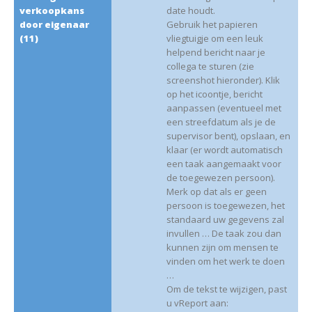
verkoopkans
date houdt.
door eigenaar
Gebruik het papieren
(11)
vliegtuigje om een leuk
helpend bericht naar je
collega te sturen (zie
screenshot hieronder). Klik
op het icoontje, bericht
aanpassen (eventueel met
een streefdatum als je de
supervisor bent), opslaan, en
klaar (er wordt automatisch
een taak aangemaakt voor
de toegewezen persoon).
Merk op dat als er geen
persoon is toegewezen, het
standaard uw gegevens zal
invullen … De taak zou dan
kunnen zijn om mensen te
vinden om het werk te doen
…
Om de tekst te wijzigen, past
u vReport aan: