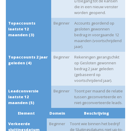
u toegang tot de kansen
die in een nieuw venster
worden geopend.
Topaccounts
Beginner
Accounts geordend op
laatste 12
gesloten gewonnen
maanden (3)
bedrag in voorgaande 12
maanden (voortschrijdend
jaar).
Topaccounts 2 jaar
Beginner
Rekeningen gerangschikt
geleden (4)
op Gesloten gewonnen
bedrag 2 jaar geleden
(gebaseerd op
voortschrijdend jaar).
Leadconversie
Beginner
Toont per maand de relatie
laatste 12
tussen geconverteerde en
maanden (5)
niet-geconverteerde leads.
Element
Domein
Beschrijving
Verkeerde
Beginner
Toont wie binnen het bedrijf
sluitingsdatum
de Sluitingsdatums niet up-to-