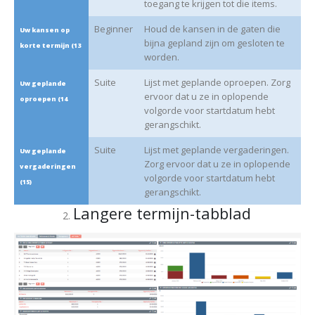
toegang te krijgen tot die items.
Beginner
Houd de kansen in de gaten die
Uw kansen op
bijna gepland zijn om gesloten te
korte termijn (13
worden.
Suite
Lijst met geplande oproepen. Zorg
Uw geplande
ervoor dat u ze in oplopende
oproepen (14
volgorde voor startdatum hebt
gerangschikt.
Suite
Lijst met geplande vergaderingen.
Uw geplande
Zorg ervoor dat u ze in oplopende
vergaderingen
volgorde voor startdatum hebt
(15)
gerangschikt.
Langere termijn-tabblad