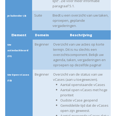
lijst”. Zie voor meer informatie
paragraaf 5.1.
Suite
Biedt u een overzicht van uw taken,
Je kalender (3)
oproepen, geplande
vergaderingen.
Element
Domein
Beschrijving
Beginner
Overzicht van uw acties op korte
Uw
termijn. Dit is nu slechts een
actiedashboard
overzichtscomponent. Bekijk uw
(11)
agenda, taken, vergaderingen en
oproepen op dezelfde pagina!
Beginner
Overzicht van de status van uw
Uw Open vCases
vCases (aan u toegewezen).
(12)
Aantal openstaande vCases
Aantal open vCases met hoge
prioriteit
Oudste vCase geopend
Gemiddelde tijd dat de vCases
open zijn geweest.
Aantal geopende vCases dat u