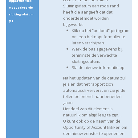
Opportunities
Sluitingsdatum een rode rand
met verkeerde
heeft die aangeeft dat dat
sluitingsdatum
onderdeel moet worden
(12
bijgewerkt:
Klik op het “potlood”-pictogram
om een beknopt formulier te
laten verschijnen.
Werk de basisgegevens bij.
tenminste de verwachte
sluitingsdatum.
Sla de nieuwe informatie op.
Na het updaten van de datum zul
je zien dat het rapport zich
automatisch ververst en zie je de
teller, belonend, naar beneden
gaan.
Het doel van dit element is
natuurlijk om altijd leeg te zijn…
U kunt ook op de naam van de
Opportunity of Account klikken om
een nieuw venster te openen en