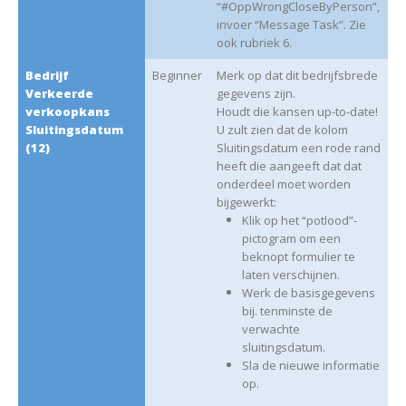
“#OppWrongCloseByPerson”,
invoer “Message Task”. Zie
ook rubriek 6.
Bedrijf
Beginner
Merk op dat dit bedrijfsbrede
Verkeerde
gegevens zijn.
verkoopkans
Houdt die kansen up-to-date!
Sluitingsdatum
U zult zien dat de kolom
(12)
Sluitingsdatum een rode rand
heeft die aangeeft dat dat
onderdeel moet worden
bijgewerkt:
Klik op het “potlood”-
pictogram om een
beknopt formulier te
laten verschijnen.
Werk de basisgegevens
bij. tenminste de
verwachte
sluitingsdatum.
Sla de nieuwe informatie
op.