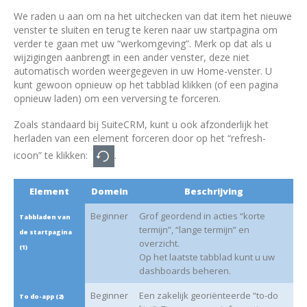
We raden u aan om na het uitchecken van dat item het nieuwe
venster te sluiten en terug te keren naar uw startpagina om
verder te gaan met uw “werkomgeving”. Merk op dat als u
wijzigingen aanbrengt in een ander venster, deze niet
automatisch worden weergegeven in uw Home-venster. U
kunt gewoon opnieuw op het tabblad klikken (of een pagina
opnieuw laden) om een verversing te forceren.
Zoals standaard bij SuiteCRM, kunt u ook afzonderlijk het
herladen van een element forceren door op het “refresh-
icoon” te klikken:
.
Element
Domein
Beschrijving
Beginner
Grof geordend in acties “korte
Tabbladen van
termijn”, “lange termijn” en
de startpagina
overzicht.
(1)
Op het laatste tabblad kunt u uw
dashboards beheren.
Beginner
Een zakelijk georiënteerde “to-do
To do-app (2)