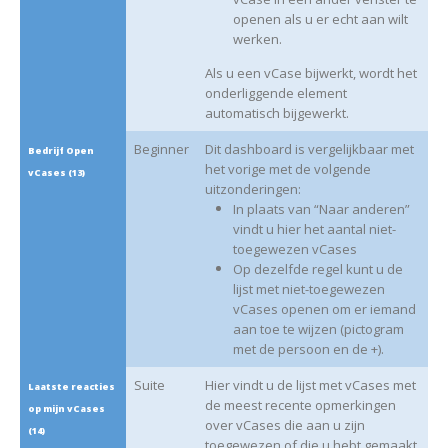
openen als u er echt aan wilt
werken.
Als u een vCase bijwerkt, wordt het
onderliggende element
automatisch bijgewerkt.
Beginner
Dit dashboard is vergelijkbaar met
Bedrijf Open
het vorige met de volgende
vCases (13)
uitzonderingen:
In plaats van “Naar anderen”
vindt u hier het aantal niet-
toegewezen vCases
Op dezelfde regel kunt u de
lijst met niet-toegewezen
vCases openen om er iemand
aan toe te wijzen (pictogram
met de persoon en de +).
Suite
Hier vindt u de lijst met vCases met
Laatste reacties
de meest recente opmerkingen
op mijn vCases
over vCases die aan u zijn
(14)
toegewezen of die u hebt gemaakt.