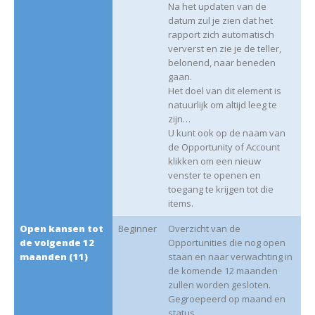
Na het updaten van de
datum zul je zien dat het
rapport zich automatisch
ververst en zie je de teller,
belonend, naar beneden
gaan.
Het doel van dit element is
natuurlijk om altijd leeg te
zijn…
U kunt ook op de naam van
de Opportunity of Account
klikken om een nieuw
venster te openen en
toegang te krijgen tot die
items.
Open kansen tot
Beginner
Overzicht van de
de volgende 12
Opportunities die nog open
maanden (11)
staan en naar verwachting in
de komende 12 maanden
zullen worden gesloten.
Gegroepeerd op maand en
status.