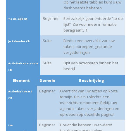
Op het laatste tabblad kunt u uw
dashboards beheren.
Beginner
Een zakelijk georiënteerde “to-do
To do-app (2)
lijst”. Zie voor meer informatie
paragraaf 5.1.
Suite
Biedt u een overzicht van uw
Je kalender (3)
taken, oproepen, geplande
vergaderingen.
Suite
Lijst van activiteiten binnen het
Activiteitenstroom
bedrijf
(4)
Element
Domein
Beschrijving
Beginner
Overzicht van uw acties op korte
Actiedashboard
termijn. Dit is nu slechts een
(11
overzichtscomponent. Bekijk uw
agenda, taken, vergaderingen en
oproepen op dezelfde pagina!
Beginner
Houdt die kansen up-to-date!
Uw
U zult zien dat de kolom