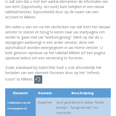
U zult zien dat u met een aantal elementen de informatie van
een item (Opportunity, Account) kunt bekijken in een nieuw
tabblad/venster, bijvoorbeeld door op de naam van een
account te klikken.
We raden u aan om na het uitchecken van dat item het nieuwe
venster te sluiten en terug te keren naar uw startpagina om
verder te gaan met uw “werkomgeving”. Merk op dat als u
wijzigingen aanbrengt in een ander venster, deze niet
automatisch worden weergegeven in uw Home-venster. U
kunt gewoon opnieuw op het tabblad klikken (of een pagina
opnieuw laden) om een verversing te forceren.
Zoals standaard bij SuiteCRM, kunt u ook afzonderlijk het
herladen van een element forceren door op het “refresh-
icoon” te klikken:
.
Element
Domein
Beschrijving
Beginner
Grof geordend in acties “korte
Tabbladen van de
termijn”, “lange termijn” en
startpagina (1)
overzicht.