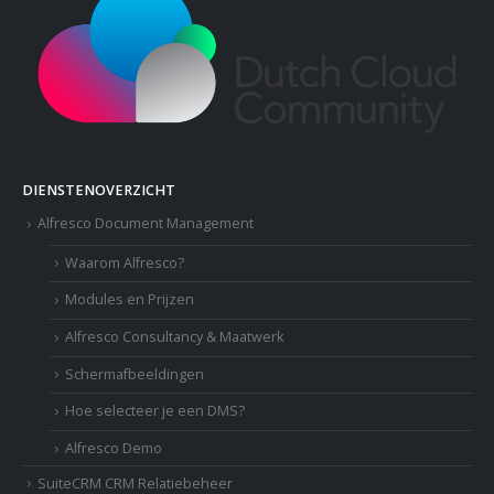
DIENSTENOVERZICHT
Alfresco Document Management
Waarom Alfresco?
Modules en Prijzen
Alfresco Consultancy & Maatwerk
Schermafbeeldingen
Hoe selecteer je een DMS?
Alfresco Demo
SuiteCRM CRM Relatiebeheer