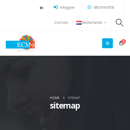
Inloggen
085 016 0700
Contact
Nederlands
0
HOME
SITEMAP
sitemap