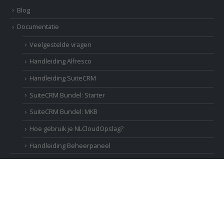
Blog
Documentatie
Veelgestelde vragen
Handleiding Alfresco
Handleiding SuiteCRM
SuiteCRM Bundel: Starter
SuiteCRM Bundel: MKB
Hoe gebruik je NLCloudOpslag?
Handleiding Beheerpaneel
Over ECM2
Contact
Onze missie, visie kernwaarden en partners
Veiligheid, eigendom en privacy