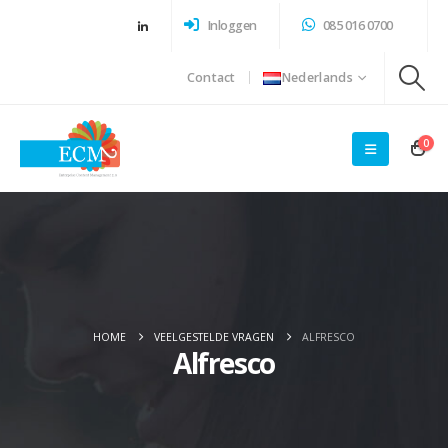
Inloggen
085 016 0700
Contact
Nederlands
0
HOME
VEELGESTELDE VRAGEN
ALFRESCO
Alfresco