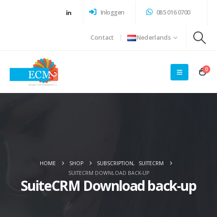
Inloggen
085 016 0700
Contact
Nederlands
0
HOME
SHOP
SUBSCRIPTION
,
SUITECRM
SUITECRM DOWNLOAD BACK-UP
SuiteCRM Download back-up