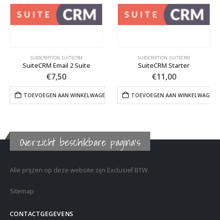
SUBSCRIPTION
,
SUITECRM
SUBSCRIPTION
,
SUITECRM
SU
teCRM Email 2 Suite
SuiteCRM Starter
€
7,50
€
11,00
EVOEGEN AAN WINKELWAGEN
TOEVOEGEN AAN WINKELWAGEN
TOE
Overzicht beschikbare pagina's
Alle prijzen op deze website zijn Exclusief BTW.
Sitemap
CONTACTGEGEVENS