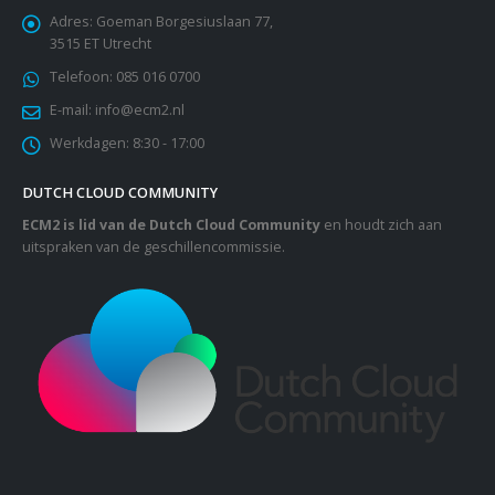
Adres:
Goeman Borgesiuslaan 77,
3515 ET Utrecht
Telefoon:
085 016 0700
E-mail:
info@ecm2.nl
Werkdagen:
8:30 - 17:00
DUTCH CLOUD COMMUNITY
ECM2 is lid van de Dutch Cloud Community
en houdt zich aan
uitspraken van de geschillencommissie.