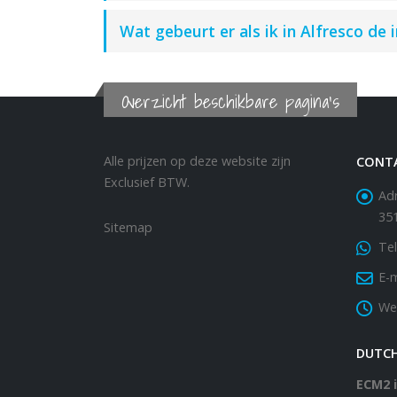
Wat gebeurt er als ik in Alfresco de 
Overzicht beschikbare pagina's
Alle prijzen op deze website zijn
CONT
Exclusief BTW.
Adr
35
Sitemap
Tel
E-m
We
DUTC
ECM2 i