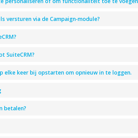
te personaliseren of om functionaliteit toe te voege
ils versturen via de Campaign-module?
iteCRM?
tot SuiteCRM?
 elke keer bij opstarten om opnieuw in te loggen.
g
n betalen?