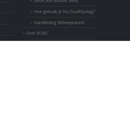
SuiteCRM Bundel: MKB
Hoe gebruik je NLCloudOpslag?
Handleiding Beheerpaneel
Over ECM2
Contact
k
Onze missie, visie kernwaarden
en partners
Veiligheid, eigendom en privacy
M?
Veelgestelde vragen
Open source
Handleiding Beheerpaneel
Algemene voorwaarden
Responsible Disclosure