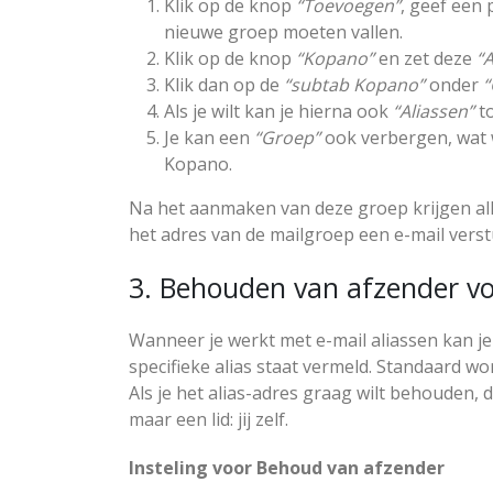
Klik op de knop
“Toevoegen”
, geef een
nieuwe groep moeten vallen.
Klik op de knop
“Kopano”
en zet deze
“
Klik dan op de
“subtab Kopano”
onder
“
Als je wilt kan je hierna ook
“Aliassen”
to
Je kan een
“Groep”
ook verbergen, wat w
Kopano.
Na het aanmaken van deze groep krijgen all
het adres van de mailgroep een e-mail verst
3. Behouden van afzender voo
Wanneer je werkt met e-mail aliassen kan je 
specifieke alias staat vermeld. Standaard wo
Als je het alias-adres graag wilt behouden,
maar een lid: jij zelf.
Insteling voor Behoud van afzender