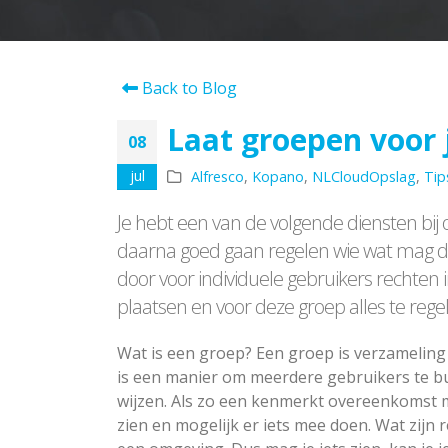
Back to Blog
Laat groepen voor
08
jul
Alfresco
,
Kopano
,
NLCloudOpslag
,
Tip
Je hebt een van de volgende diensten bij
daarna goed gaan regelen wie wat mag do
door voor individuele gebruikers rechten i
plaatsen en voor deze groep alles te reg
Wat is een groep? Een groep is verzameling
is een manier om meerdere gebruikers te 
wijzen. Als zo een kenmerkt overeenkomst 
zien en mogelijk er iets mee doen. Wat zijn