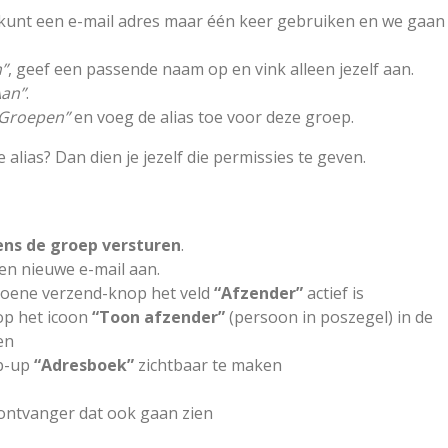
je kunt een e-mail adres maar één keer gebruiken en we gaan
”
, geef een passende naam op en vink alleen jezelf aan.
Aan”
.
Groepen”
en voeg de alias toe voor deze groep.
lias? Dan dien je jezelf die permissies te geven.
ns de groep versturen
.
n nieuwe e-mail aan.
groene verzend-knop het veld
“Afzender”
actief is
 op het icoon
“Toon afzender”
(persoon in poszegel) in de
en
p-up
“Adresboek”
zichtbaar te maken
 ontvanger dat ook gaan zien