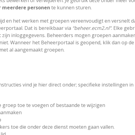
iets bewerken of verwijderen. Je gebruik deze onder meer vo
r meerdere personen
te kunnen sturen.
 tijd en het werken met groepen vereenvoudigt en versnelt d
eerportaal. Dat is bereikbaar via
“beheer.ecm2.nl”
. Elke geb
ot
Nieuw grafiektype:
Zendesk, bedan
tijdlijn
ziens
t zijn inloggegevens. Beheerders mogen groepen aanmake
27-03-2025
04-11-2025
niet. Wanneer het Beheerportaal is geopend, klik dan op de
aan met al aangemaakt groepen.
Nieuws en
Synchronisatief
aankondigingen februari
gebruik nieuw
2025
applicatie
NLCloudOpslag
17-02-2025
23-10-2025
ructies vind je hier direct onder; specifieke instellingen in
Nieuw in NLCloudOpslag
v30
E-mail account
M
toevoegen in 
24-01-2025
11-06-2025
groep toe te voegen of bestaande te wijzigen
 aanmaken
p
kers toe die onder deze dienst moeten gaan vallen.
id.