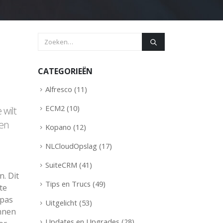
CATEGORIEËN
Alfresco
(11)
ECM2
(10)
 wilt
den
Kopano
(12)
NLCloudOpslag
(17)
SuiteCRM
(41)
. Dit
Tips en Trucs
(49)
te
 pas
Uitgelicht
(53)
innen
Updates en Upgrades
(28)