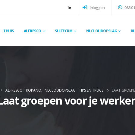
Inloggen
085 01
THUIS
ALFRESCO
SUITECRM
NLCLOUDOPSLAG
B
ALFRESCO
,
KOPANO
,
NLCLOUDOPSLAG
,
TIPS EN TRUCS
LAAT GROEPE
Laat groepen voor je werke