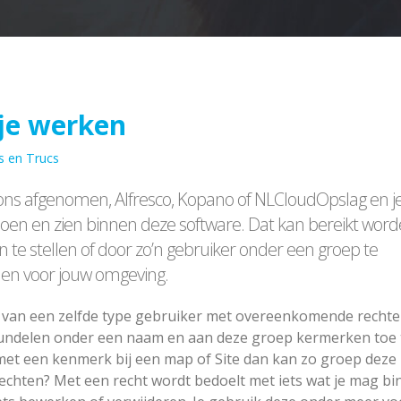
 je werken
s en Trucs
 ons afgenomen, Alfresco, Kopano of NLCloudOpslag en je
en en zien binnen deze software. Dat kan bereikt wor
n te stellen of door zo’n gebruiker onder een groep te
elen voor jouw omgeving.
 van een zelfde type gebruiker met overeenkomende rechten
bundelen onder een naam en aan deze groep kermerken toe 
met een kenmerk bij een map of Site dan kan zo groep deze
 rechten? Met een recht wordt bedoelt met iets wat je mag b