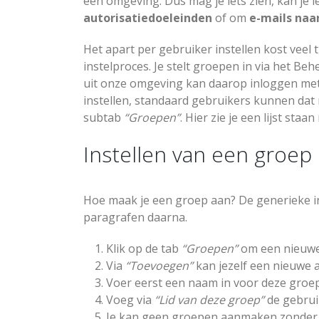
een omgeving. Dus mag je iets zien, kan je 
autorisatiedoeleinden
of om
e-mails naa
Het apart per gebruiker instellen kost veel
instelproces. Je stelt groepen in via het Beh
Zendesk, bedankt en t
ziens
uit onze omgeving kan daarop inloggen me
04-11-2025
instellen, standaard gebruikers kunnen dat 
subtab
“Groepen”
. Hier zie je een lijst st
Synchronisatiefout bij
gebruik nieuwe
Instellen van een groep
applicatie
NLCloudOpslag
23-10-2025
Hoe maak je een groep aan? De generieke inst
E-mail account
paragrafen daarna.
toevoegen in SuiteCR
11-06-2025
Klik op de tab
“Groepen”
om een nieuwe 
Via
“Toevoegen”
kan jezelf een nieuwe
Voer eerst een naam in voor deze groe
Voeg via
“Lid van deze groep”
de gebrui
Je kan geen groepen aanmaken zonder l