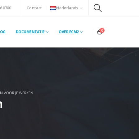
6 0700
Contact
Nederlands
0
LOG
DOCUMENTATIE
OVER ECM2
N VOOR JE WERKEN
n