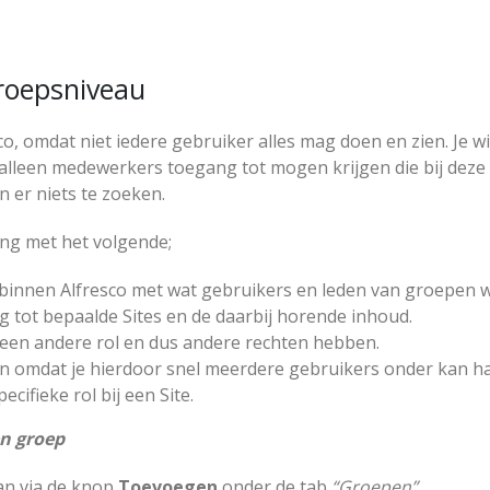
roepsniveau
o, omdat niet iedere gebruiker alles mag doen en zien. Je wi
 alleen medewerkers toegang tot mogen krijgen die bij deze
 er niets te zoeken.
ing met het volgende;
n binnen Alfresco met wat gebruikers en leden van groepen 
tot bepaalde Sites en de daarbij horende inhoud.
e een andere rol en dus andere rechten hebben.
n omdat je hierdoor snel meerdere gebruikers onder kan 
cifieke rol bij een Site.
en groep
an via de knop
Toevoegen
onder de tab
“Groepen”
.