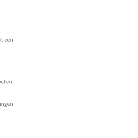
lt een
wel en
hangen