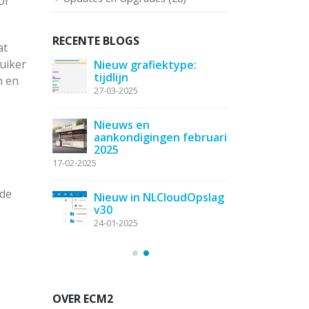
or
RECENTE BLOGS
at
ruiker
kt en tot
Nieuw grafiektype:
Zendes
tijdlijn
ziens
n en
27-03-2025
04-11-20
out bij
Nieuws en
Synchro
e
aankondigingen februari
gebrui
2025
applica
NLCloudOpsla
17-02-2025
23-10-2025
 de
Nieuw in NLCloudOpslag
v30
E-mail 
SuiteCRM
toevoe
24-01-2025
11-06-20
OVER ECM2