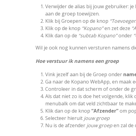
Verwijder de alias bij jouw gebruiker: 
aan de groep toewijzen.
Klik bij Groepen op de knop
“Toevoegen
Klik op de knop
“Kopano”
en zet deze
“
Klik dan op de
“subtab Kopano”
onder
“
Wil je ook nog kunnen versturen namens die a
Hoe verstuur ik namens een groep
Vink jezelf aan bij de Groep onder
name
Ga naar de Kopano WebApp, en maak ee
Controleer in dat scherm of onder de 
Als dat niet zo is doe het volgende, klik
menubalk om dat veld zichtbaar te mak
Klik dan op de knop
“Afzender”
om po
Selecteer hieruit
jouw groep
Nu is de afzender
jouw groep
en zal de