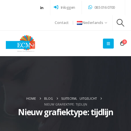
Inloggen
085 016 0700
Contact
Nederlands
0
HOME
BLOG
SUITECRM
,
UITGELICHT
NIEUW GRAFIEKTYPE: TIJDLIJN
Nieuw grafiektype: tijdlijn