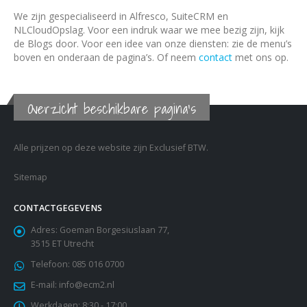
We zijn gespecialiseerd in Alfresco, SuiteCRM en
NLCloudOpslag. Voor een indruk waar we mee bezig zijn, kijk
de Blogs door. Voor een idee van onze diensten: zie de menu’s
boven en onderaan de pagina’s. Of neem
contact
met ons op.
Overzicht beschikbare pagina's
Alle prijzen op deze website zijn Exclusief BTW.
Sitemap
CONTACTGEGEVENS
Adres:
Goeman Borgesiuslaan 77,
3515 ET Utrecht
Telefoon:
085 016 0700
E-mail:
info@ecm2.nl
Werkdagen:
8:30 - 17:00