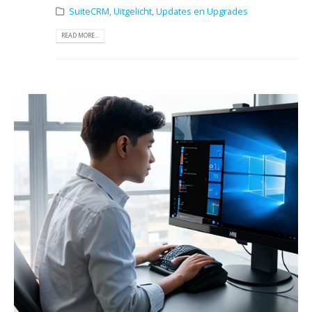
SuiteCRM
,
Uitgelicht
,
Updates en Upgrades
READ MORE...