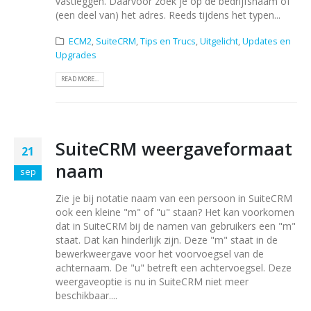
vastleggen. Daarvoor zoek je op de bedrijfsnaam of
(een deel van) het adres. Reeds tijdens het typen...
ECM2
,
SuiteCRM
,
Tips en Trucs
,
Uitgelicht
,
Updates en
Upgrades
READ MORE...
SuiteCRM weergaveformaat
21
naam
sep
Zie je bij notatie naam van een persoon in SuiteCRM
ook een kleine "m" of "u" staan? Het kan voorkomen
dat in SuiteCRM bij de namen van gebruikers een "m"
staat. Dat kan hinderlijk zijn. Deze "m" staat in de
bewerkweergave voor het voorvoegsel van de
achternaam. De "u" betreft een achtervoegsel. Deze
weergaveoptie is nu in SuiteCRM niet meer
beschikbaar....