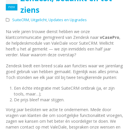
nov
ziens
SuiteCRM
,
Uitgelicht
,
Updates en Upgrades
Na vele jaren trouwe dienst hebben we onze
klantcommunicatie gemigreerd van Zendesk naar
vCasePro
,
de helpdeskmodule van ValeDale voor SuiteCRM. Wellicht
heeft u het al gemerkt — we zijn inmiddels een half jaar
verder. Maar waarom deze overstap?
Zendesk biedt een breed scala aan functies waar we jarenlang
goed gebruik van hebben gemaakt. Eigenlijk was alles prima.
Toch stonden we elk jaar stil bij twee terugkerende punten:
Een échte integratie met SuiteCRM ontbrak (ja, er zijn
tools, maar…);
De prijs bleef maar stijgen.
Vorig jaar besloten we actie te ondernemen. Mede door
vragen van klanten die om soortgelijke functionaliteit vroegen,
zagen we kansen om het beter én voordeliger te doen. We
namen contact op met ValeDale, bespraken onze wensen en