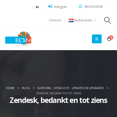
Inloggen
085 016 0700
Contact
Nederlands
0
HOME
BLOG
SUITECRM
,
UITGELICHT
,
UPDATES EN UPGRADES
ZENDESK, BEDANKT EN TOT ZIENS
Zendesk, bedankt en tot ziens