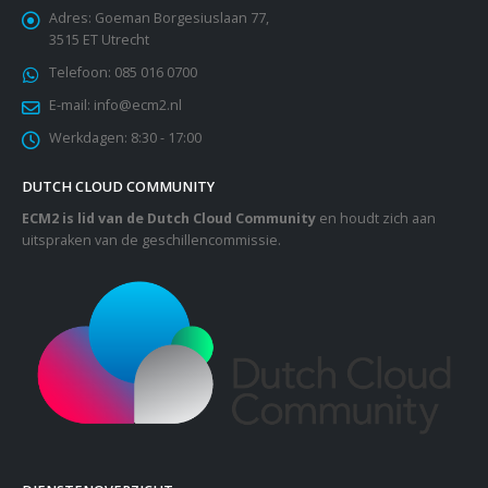
Adres:
Goeman Borgesiuslaan 77,
3515 ET Utrecht
Telefoon:
085 016 0700
E-mail:
info@ecm2.nl
Werkdagen:
8:30 - 17:00
DUTCH CLOUD COMMUNITY
ECM2 is lid van de Dutch Cloud Community
en houdt zich aan
uitspraken van de geschillencommissie.