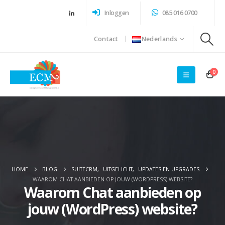
Inloggen
085 016 0700
Contact
Nederlands
0
HOME
BLOG
SUITECRM
,
UITGELICHT
,
UPDATES EN UPGRADES
WAAROM CHAT AANBIEDEN OP JOUW (WORDPRESS) WEBSITE?
Waarom Chat aanbieden op
jouw (WordPress) website?