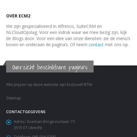
OVER ECM2
We zijn gespecialiseerd in Alfresco, SuiteCRM en
NLCloudOpslag. Voor een indruk waar we mee bezig zijn, kijk
de Blogs door. Voor een idee van onze diensten: zie de menu’s
boven en onderaan de pagina’s. Of neem
contact
met ons op.
Overzicht beschikbare pagina's
Alle prijzen op deze website zijn Exclusief BTW.
Sitemap
CONTACTGEGEVENS
Adres:
Goeman Borgesiuslaan 77,
3515 ET Utrecht
Telefoon:
085 016 0700