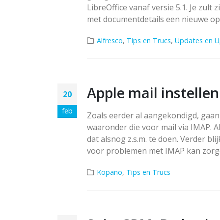
LibreOffice vanaf versie 5.1. Je zult
met documentdetails een nieuwe opti
Alfresco
,
Tips en Trucs
,
Updates en 
Apple mail instelle
20
feb
Zoals eerder al aangekondigd, gaan 
waaronder die voor mail via IMAP. A
dat alsnog z.s.m. te doen. Verder bl
voor problemen met IMAP kan zorgen
Kopano
,
Tips en Trucs