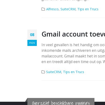
Alfresco
,
SuiteCRM
,
Tips en Trucs
Gmail account toe
08
nov
In veel gevallen is het handig om oo
inkomende mails archiveren en uitga
mailaccount. Gmail maakt het in somm
en en treedt altijd een time out op. Wi
SuiteCRM
,
Tips en Trucs
Overzicht beschikbare pagina's