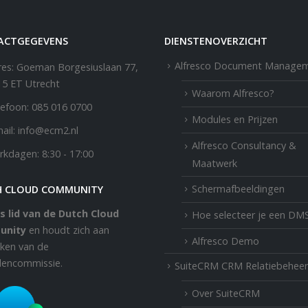
ACTGEGEVENS
DIENSTENOVERZICHT
Alfresco Document Manage
es:
Goeman Borgesiuslaan 77,
15 ET Utrecht
Waarom Alfresco?
efoon:
085 016 0700
Modules en Prijzen
ail:
info@ecm2.nl
Alfresco Consultancy &
rkdagen:
8:30 - 17:00
Maatwerk
Schermafbeeldingen
H CLOUD COMMUNITY
s lid van de Dutch Cloud
Hoe selecteer je een DM
unity
en houdt zich aan
Alfresco Demo
aken van de
llencommissie.
SuiteCRM CRM Relatiebeheer
Over SuiteCRM