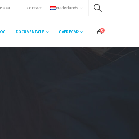
6 0700
Contact
Nederlands
0
LOG
DOCUMENTATIE
OVER ECM2