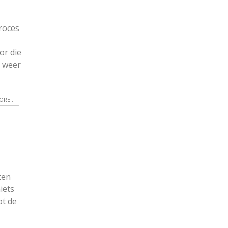
roces
or die
n weer
RE...
ten
iets
ot de