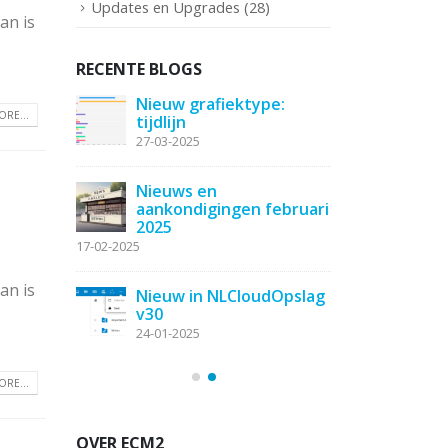
Updates en Upgrades
(28)
an is
RECENTE BLOGS
kt en tot
Nieuw grafiektype:
Zendes
RE...
tijdlijn
ziens
27-03-2025
04-11-20
out bij
Nieuws en
Synchro
e
aankondigingen februari
gebrui
2025
applica
NLCloudOpsla
17-02-2025
23-10-2025
an is
Nieuw in NLCloudOpslag
v30
E-mail 
SuiteCRM
toevoe
24-01-2025
11-06-20
RE...
OVER ECM2