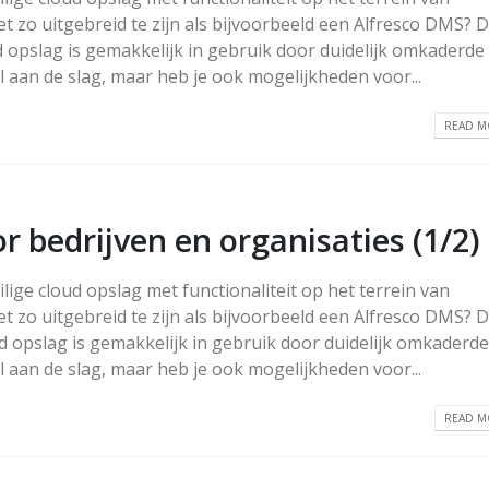
 zo uitgebreid te zijn als bijvoorbeeld een Alfresco DMS? D
d opslag is gemakkelijk in gebruik door duidelijk omkaderde
 aan de slag, maar heb je ook mogelijkheden voor...
ot
Nieuw grafiektype:
Zendesk, bedan
READ MO
tijdlijn
ziens
27-03-2025
04-11-2025
Nieuws en
Synchronisatief
aankondigingen februari
gebruik nieuw
bedrijven en organisaties (1/2)
2025
applicatie
NLCloudOpslag
17-02-2025
eilige cloud opslag met functionaliteit op het terrein van
23-10-2025
 zo uitgebreid te zijn als bijvoorbeeld een Alfresco DMS? D
Nieuw in NLCloudOpslag
d opslag is gemakkelijk in gebruik door duidelijk omkaderde
v30
E-mail account
M
toevoegen in 
24-01-2025
 aan de slag, maar heb je ook mogelijkheden voor...
11-06-2025
READ MO