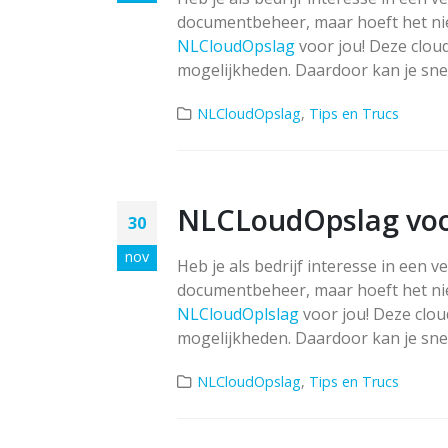
documentbeheer, maar hoeft het niet
NLCloudOpslag
voor jou! Deze clou
mogelijkheden. Daardoor kan je snel
Zendesk, bedankt en t
NLCloudOpslag
,
Tips en Trucs
ziens
04-11-2025
Synchronisatiefout bij
gebruik nieuwe
NLCLoudOpslag voor 
30
applicatie
NLCloudOpslag
nov
Heb je als bedrijf interesse in een v
23-10-2025
documentbeheer, maar hoeft het niet
NLCloudOplslag
voor jou! Deze clou
E-mail account
toevoegen in SuiteCR
mogelijkheden. Daardoor kan je snel
11-06-2025
NLCloudOpslag
,
Tips en Trucs