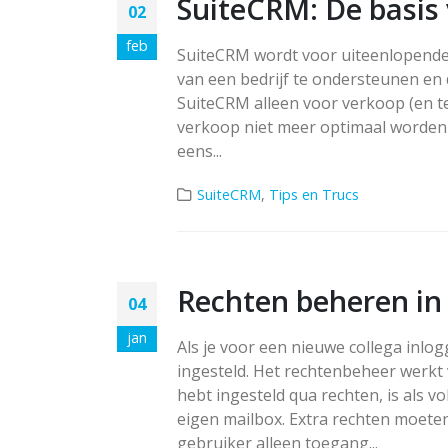
SuiteCRM: De basis
02
feb
SuiteCRM wordt voor uiteenlopende 
van een bedrijf te ondersteunen en d
SuiteCRM alleen voor verkoop (en te
verkoop niet meer optimaal worden
eens...
SuiteCRM
,
Tips en Trucs
Rechten beheren in
04
jan
Als je voor een nieuwe collega inlo
ingesteld. Het rechtenbeheer werkt ve
hebt ingesteld qua rechten, is als v
eigen mailbox. Extra rechten moete
gebruiker alleen toegang...