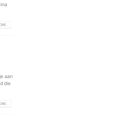
gina
RE...
je aan
d die
RE...