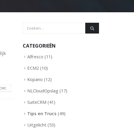
n
CATEGORIEËN
ijk
Alfresco
(11)
ECM2
(10)
Kopano
(12)
RE...
NLCloudOpslag
(17)
SuiteCRM
(41)
Tips en Trucs
(49)
Uitgelicht
(53)