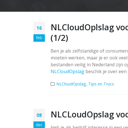
NLCloudOplslag voo
16
(1/2)
feb
Ben je als zelfstandige of consument
moeten werken, maar je er ook veel
bestanden veilig in Nederland zijn 
NLCloudOpslag
beschik je over een p
NLCloudOpslag
,
Tips en Trucs
NLCLoudOpslag voor 
08
dec
Heb je als bedrijf interesse in een v