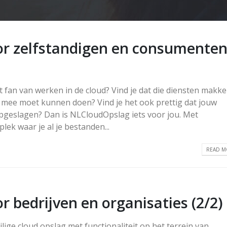
r zelfstandigen en consumente
 fan van werken in de cloud? Vind je dat die diensten makkel
 mee moet kunnen doen? Vind je het ook prettig dat jouw
opgeslagen? Dan is NLCloudOpslag iets voor jou. Met
lek waar je al je bestanden...
READ MO
bedrijven en organisaties (2/2)
eilige cloud opslag met functionaliteit op het terrein van