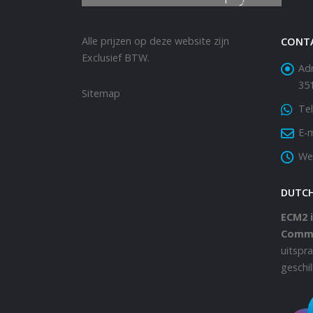
Alle prijzen op deze website zijn
CONT
Exclusief BTW.
Adr
35
Sitemap
Tel
E-m
We
DUTC
ECM2 i
Comm
uitspr
geschi