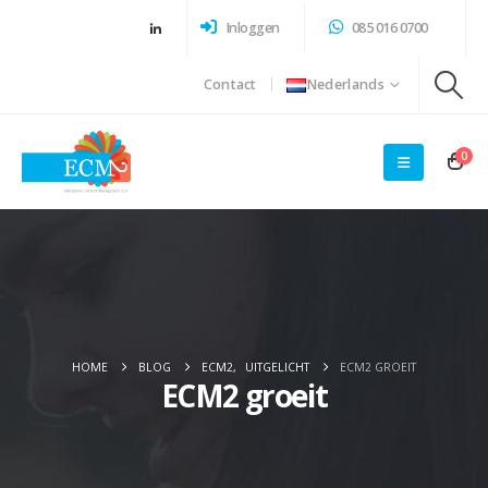
Inloggen
085 016 0700
Contact
Nederlands
0
HOME
BLOG
ECM2
,
UITGELICHT
ECM2 GROEIT
ECM2 groeit