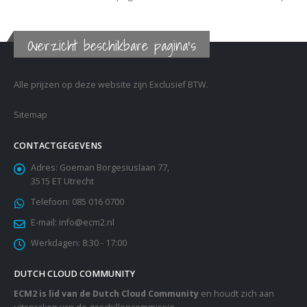
Overzicht beschikbare pagina's
Alle prijzen op deze website zijn Exclusief BTW.
Sitemap
CONTACTGEGEVENS
Adres:
Goeman Borgesiuslaan 77,
3515 ET Utrecht
Telefoon:
085 016 0700
E-mail:
info@ecm2.nl
Werkdagen:
8:30 - 17:00
DUTCH CLOUD COMMUNITY
ECM2 is lid van de Dutch Cloud Community
en houdt zich aan