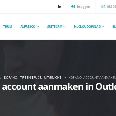
Inloggen
085 01
THUIS
ALFRESCO
SUITECRM
NLCLOUDOPSLAG
B
KOPANO
,
TIPS EN TRUCS
,
UITGELICHT
KOPANO: ACCOUNT AANMAKEN 
 account aanmaken in Outl