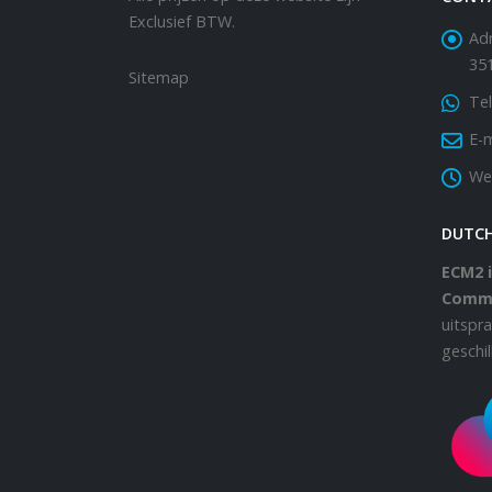
Exclusief BTW.
Adr
35
Sitemap
Tel
E-m
We
DUTC
ECM2 i
Comm
uitspr
geschi