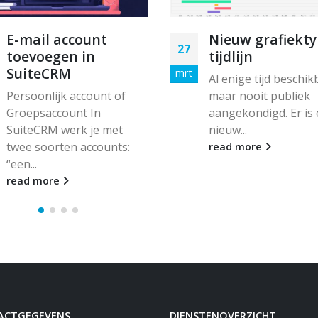
E-mail account
Nieuw grafiekty
27
toevoegen in
tijdlijn
SuiteCRM
mrt
Al enige tijd beschik
Persoonlijk account of
maar nooit publiek
Groepsaccount In
aangekondigd. Er is
SuiteCRM werk je met
nieuw...
twee soorten accounts:
read more
“een...
read more
ACTGEGEVENS
DIENSTENOVERZICHT