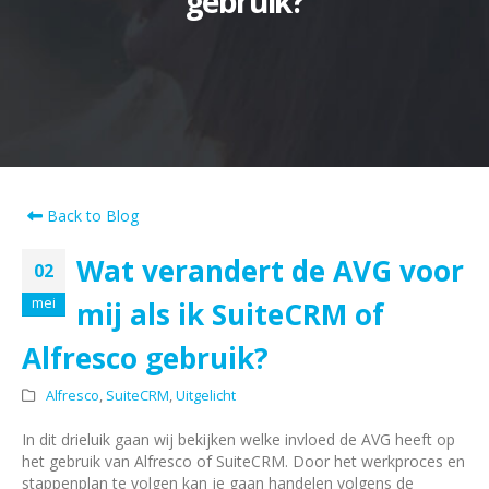
gebruik?
Back to Blog
Wat verandert de AVG voor
02
mei
mij als ik SuiteCRM of
Alfresco gebruik?
Alfresco
,
SuiteCRM
,
Uitgelicht
In dit drieluik gaan wij bekijken welke invloed de AVG heeft op
het gebruik van Alfresco of SuiteCRM. Door het werkproces en
stappenplan te volgen kan je gaan handelen volgens de