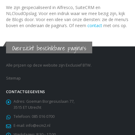
We zijn gespecialiseerd in Alfresco, SuiteCRM en
NLCloudOpslag. Voor een indruk waar we mee bezig zijn, kijk
de Blogs door. Voor een idee van onze diensten: zie de menu’s
boven en onderaan de pagina’s. Of neem
contact
met ons op.
Overzicht beschikbare pagina's
Alle prijzen op deze website zijn Exclusief BTW.
Sitemap
CONTACTGEGEVENS
Adres:
Goeman Borgesiuslaan 77,
3515 ET Utrecht
Telefoon:
085 016 0700
E-mail:
info@ecm2.nl
Werkdagen:
8:30 - 17:00