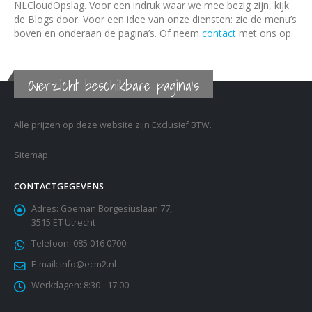
NLCloudOpslag. Voor een indruk waar we mee bezig zijn, kijk
de Blogs door. Voor een idee van onze diensten: zie de menu’s
boven en onderaan de pagina’s. Of neem
contact
met ons op.
Overzicht beschikbare pagina's
Alle prijzen op deze website zijn Exclusief BTW.
Sitemap
CONTACTGEGEVENS
Adres:
Goeman Borgesiuslaan 77,
3515 ET Utrecht
Telefoon:
085 016 0700
E-mail:
info@ecm2.nl
Werkdagen:
8:30 - 17:00