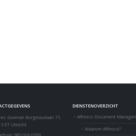
ACTGEGEVENS
DIENSTENOVERZICHT
Alfresco Document Manage
es:
Goeman Borgesiuslaan 77,
15 ET Utrecht
Waarom Alfresco?
efoon:
085 016 0700