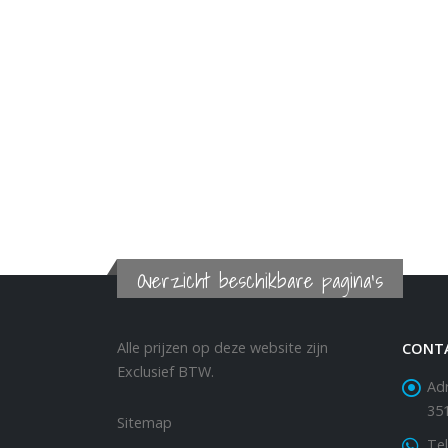
Overzicht beschikbare pagina's
Alle prijzen op deze website zijn
CONT
Exclusief BTW.
Adr
35
Sitemap
Tel