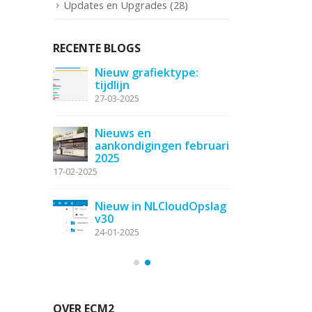
Updates en Upgrades
(28)
RECENTE BLOGS
kt en tot
Nieuw grafiektype:
Zendes
tijdlijn
ziens
27-03-2025
04-11-20
out bij
Nieuws en
Synchro
e
aankondigingen februari
gebrui
2025
applica
NLCloudOpsla
17-02-2025
23-10-2025
Nieuw in NLCloudOpslag
v30
E-mail 
SuiteCRM
toevoe
24-01-2025
11-06-20
OVER ECM2