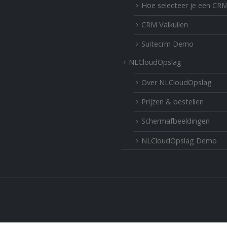
Hoe selecteer je een CR
CRM Valkuilen
Suitecrm Demo
NLCloudOpslag
Over NLCloudOpslag
Prijzen & bestellen
Schermafbeeldingen
NLCloudOpslag Demo