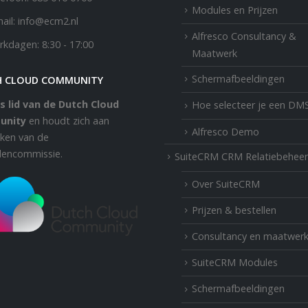
Modules en Prijzen
ail:
info@ecm2.nl
Alfresco Consultancy &
rkdagen:
8:30 - 17:00
Maatwerk
Schermafbeeldingen
H CLOUD COMMUNITY
s lid van de Dutch Cloud
Hoe selecteer je een DM
unity
en houdt zich aan
Alfresco Demo
aken van de
llencommissie.
SuiteCRM CRM Relatiebeheer
Over SuiteCRM
Prijzen & bestellen
Consultancy en maatwer
SuiteCRM Modules
Schermafbeeldingen