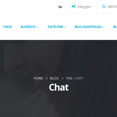
Inloggen
085 01
THUIS
ALFRESCO
SUITECRM
NLCLOUDOPSLAG
B
HOME
BLOG
TAG -
CHAT
Chat