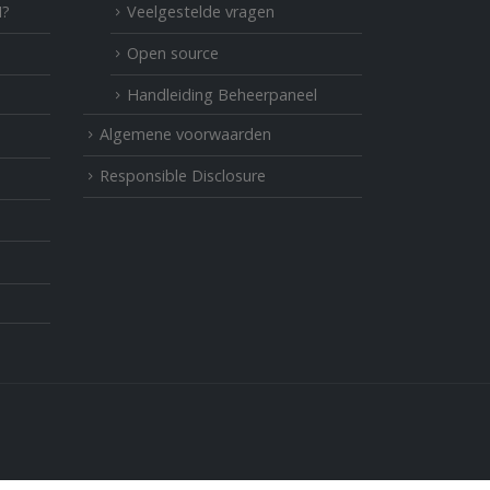
M?
Veelgestelde vragen
Open source
Handleiding Beheerpaneel
Algemene voorwaarden
Responsible Disclosure