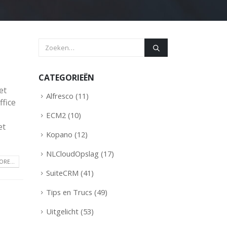
CATEGORIEËN
et
Alfresco
(11)
ffice
ECM2
(10)
et
Kopano
(12)
NLCloudOpslag
(17)
RE...
SuiteCRM
(41)
Tips en Trucs
(49)
Uitgelicht
(53)