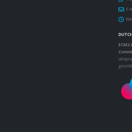
E-m
We
DUTC
ECM2 i
Comm
uitspr
geschi