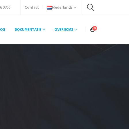
6 0700
Contact
Nederlands
0
LOG
DOCUMENTATIE
OVER ECM2